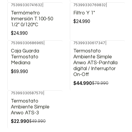
75399330741632
|
75399330769832
|
Termómetro
Filtro Y 1"
Inmersión T.100-50
$24.990
1/2" 0/120°C
$24.990
75399330686965
|
75399330617347
|
-44%
Caja Guarda
Termostato
OFF
Termostato
Ambiente Simple
Mediana
Anwo ATS-Pantalla
digital / Interruptor
$69.990
On-Off
$44.990
$79.990
75399330587570
|
-54%
Termostato
OFF
Ambiente Simple
Anwo ATS-3
$22.990
$49.990