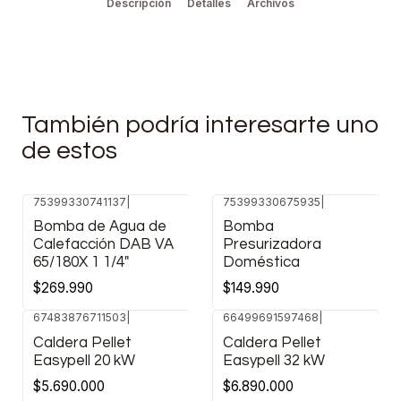
Descripción
Detalles
Archivos
También podría interesarte uno
de estos
75399330741137
|
75399330675935
|
Bomba de Agua de
Bomba
Calefacción DAB VA
Presurizadora
65/180X 1 1/4"
Doméstica
$269.990
$149.990
67483876711503
|
66499691597468
|
Caldera Pellet
Caldera Pellet
Easypell 20 kW
Easypell 32 kW
$5.690.000
$6.890.000