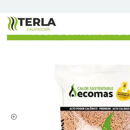
Inicio
Comprar pellet
Pallet de Pellet Ecomas (Pack 96 bolsas