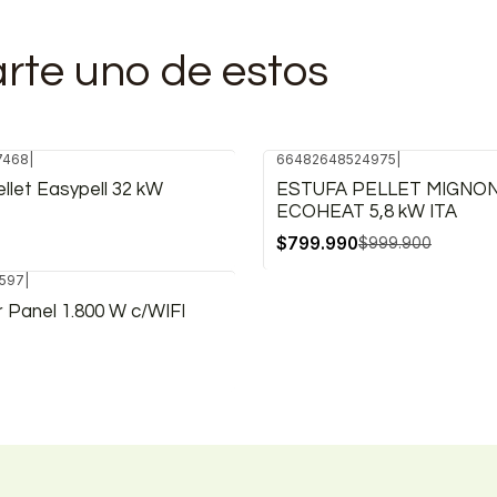
arte uno de estos
7468
|
66482648524975
|
-20%
llet Easypell 32 kW
ESTUFA PELLET MIGNO
OFF
ECOHEAT 5,8 kW ITA
$799.990
$999.900
597
|
 Panel 1.800 W c/WIFI