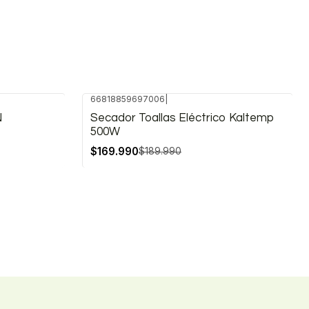
66818859697006
|
-11%
N
Secador Toallas Eléctrico Kaltemp
OFF
500W
$169.990
$189.990