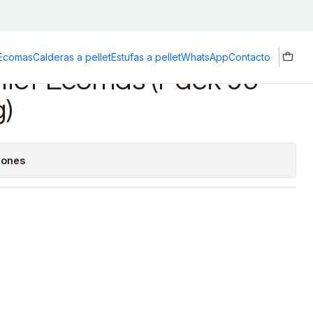
 Ecomas
Calderas a pellet
Estufas a pellet
WhatsApp
Contacto
ellet Ecomas (Pack 96
g)
iones