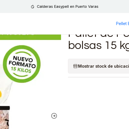
 15 kg)
Calderas Easypell en Puerto Varas
Pellet
|
Pallet de P
bolsas 15 k
Mostrar stock de ubicac