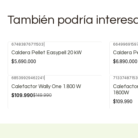
También podría interes
67483876711503
|
6649969159
Caldera Pellet Easypell 20 kW
Caldera Pe
$5.690.000
$6.890.000
68539929462241
|
71337487153
-27%
Calefactor Wally One 1.800 W
Calefactor
OFF
1800W
$109.990
$149.990
$109.990