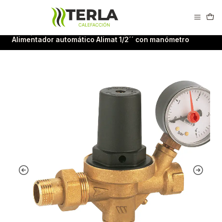
Calderas Easypell en Puerto Varas
Inicio
Accesorios de Calefacción
Alimentador automático Alimat 1/2´´ con manómetro