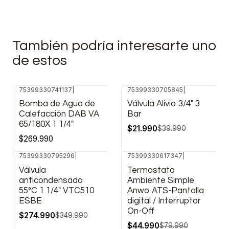
También podría interesarte uno
de estos
75399330741137
|
75399330705845
|
-45%
Bomba de Agua de
Válvula Alivio 3/4" 3
OFF
Calefacción DAB VA
Bar
65/180X 1 1/4"
$21.990
$39.990
$269.990
75399330795296
|
75399330617347
|
-21%
-44%
Válvula
Termostato
OFF
OFF
anticondensado
Ambiente Simple
55°C 1 1/4" VTC510
Anwo ATS-Pantalla
ESBE
digital / Interruptor
On-Off
$274.990
$349.990
$44.990
$79.990