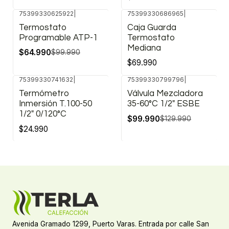
75399330625922
|
75399330686965
|
-35%
Termostato
Caja Guarda
OFF
Programable ATP-1
Termostato
Mediana
$64.990
$99.990
$69.990
75399330741632
|
75399330799796
|
-23%
Termómetro
Válvula Mezcladora
OFF
Inmersión T.100-50
35-60°C 1/2" ESBE
1/2" 0/120°C
$99.990
$129.990
$24.990
Avenida Gramado 1299, Puerto Varas. Entrada por calle San